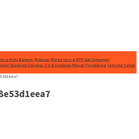
 Desa Kota Bangun, Ratusan Warga Urus e-KTP dan Dokumen
mpion! Bungkam Eskobar 3-0 di Hadapan Ribuan Pendukung
Sekijang Cetak
e53d1eea7
78e53d1eea7