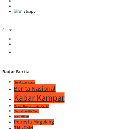
Share
Radar Berita
Bangkinang Kota
Berita Nasional
Kabar Kampar
Makan Bergizi Gratis (MBG)
Mental Health Shelf
pendidikan
Polresta Magelang
TNI-Polri