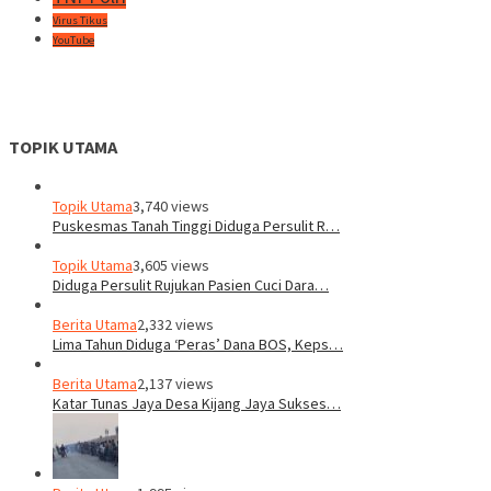
Virus Tikus
YouTube
TOPIK UTAMA
Topik Utama
3,740 views
Puskesmas Tanah Tinggi Diduga Persulit R…
Topik Utama
3,605 views
Diduga Persulit Rujukan Pasien Cuci Dara…
Berita Utama
2,332 views
Lima Tahun Diduga ‘Peras’ Dana BOS, Keps…
Berita Utama
2,137 views
Katar Tunas Jaya Desa Kijang Jaya Sukses…