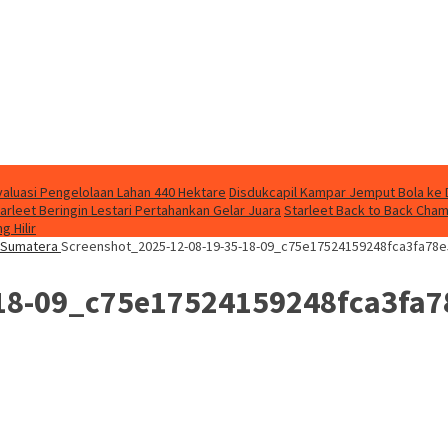
aluasi Pengelolaan Lahan 440 Hektare
Disdukcapil Kampar Jemput Bola ke
Starleet Beringin Lestari Pertahankan Gelar Juara
Starleet Back to Back Cha
g Hilir
a Sumatera
Screenshot_2025-12-08-19-35-18-09_c75e17524159248fca3fa78
-18-09_c75e17524159248fca3fa