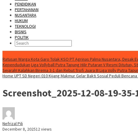
PENDIDIKAN
PERTAHANAN
NUSANTARA
HUKUM
TEKNOLOGI
BISNIS
POLITIK
Special Content
Ratusan Warga Kota Garo Tolak KSO PT Agrinas Palma Nusantara, Desak Ev
Kependudukan
Liga Vollyball Putra Tapung Hilir Putaran V Resmi Ditutup, 
Sejarah! Kalahkan Birema 3-1 dan Rebut Trofi Juara III Liga Volly Putra Tapun
Home
UPT SD Negeri 010 Kijang Makmur Gelar Bakti Sosial Peduli Bencan
Screenshot_2025-12-08-19-35
Nefrizal Pili
December 8, 2025
12 views