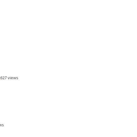
a
627 views
ws