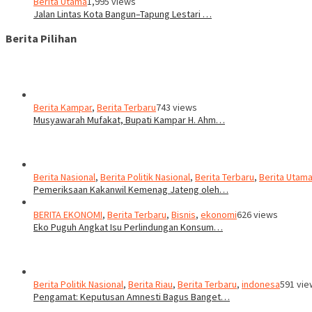
Berita Utama
1,995 views
Jalan Lintas Kota Bangun–Tapung Lestari …
Berita Pilihan
Berita Kampar
,
Berita Terbaru
743 views
Musyawarah Mufakat, Bupati Kampar H. Ahm…
Berita Nasional
,
Berita Politik Nasional
,
Berita Terbaru
,
Berita Utam
Pemeriksaan Kakanwil Kemenag Jateng oleh…
BERITA EKONOMI
,
Berita Terbaru
,
Bisnis
,
ekonomi
626 views
Eko Puguh Angkat Isu Perlindungan Konsum…
Berita Politik Nasional
,
Berita Riau
,
Berita Terbaru
,
indonesa
591 vie
Pengamat: Keputusan Amnesti Bagus Banget…