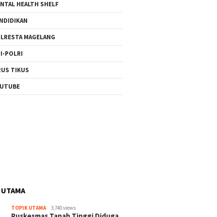
NTAL HEALTH SHELF
NDIDIKAN
LRESTA MAGELANG
I-POLRI
RUS TIKUS
UTUBE
 UTAMA
TOPIK UTAMA
3,740 views
Puskesmas Tanah Tinggi Diduga