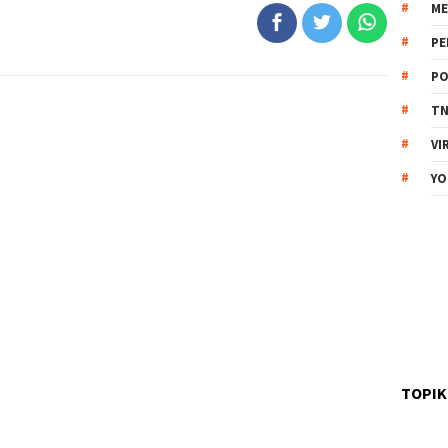
ME
PE
PO
TN
VI
YO
TOPIK