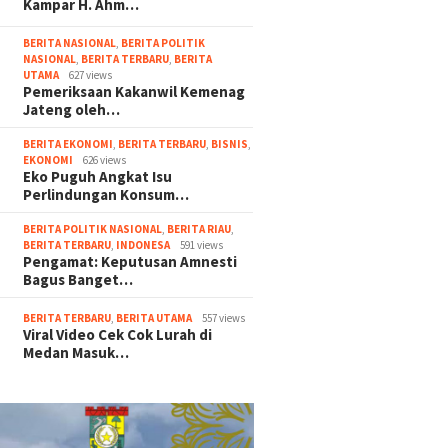
Kampar H. Ahm…
BERITA NASIONAL
,
BERITA POLITIK
NASIONAL
,
BERITA TERBARU
,
BERITA
UTAMA
627 views
Pemeriksaan Kakanwil Kemenag
Jateng oleh…
BERITA EKONOMI
,
BERITA TERBARU
,
BISNIS
,
EKONOMI
626 views
Eko Puguh Angkat Isu
Perlindungan Konsum…
BERITA POLITIK NASIONAL
,
BERITA RIAU
,
BERITA TERBARU
,
INDONESA
591 views
Pengamat: Keputusan Amnesti
Bagus Banget…
BERITA TERBARU
,
BERITA UTAMA
557 views
Viral Video Cek Cok Lurah di
Medan Masuk…