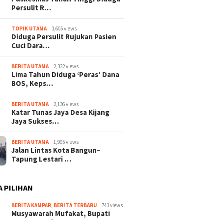
Persulit R…
TOPIK UTAMA
3,605 views
Diduga Persulit Rujukan Pasien
Cuci Dara…
BERITA UTAMA
2,332 views
Lima Tahun Diduga ‘Peras’ Dana
BOS, Keps…
BERITA UTAMA
2,136 views
Katar Tunas Jaya Desa Kijang
Jaya Sukses…
BERITA UTAMA
1,995 views
Jalan Lintas Kota Bangun–
Tapung Lestari …
A PILIHAN
BERITA KAMPAR
,
BERITA TERBARU
743 views
Musyawarah Mufakat, Bupati