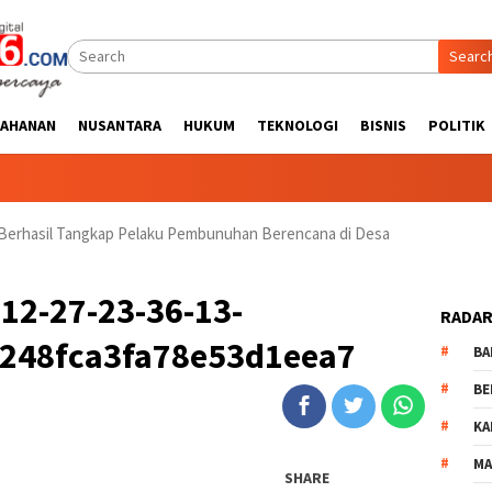
Searc
TAHANAN
NUSANTARA
HUKUM
TEKNOLOGI
BISNIS
POLITIK
m Berhasil Tangkap Pelaku Pembunuhan Berencana di Desa
12-27-23-36-13-
RADAR
248fca3fa78e53d1eea7
BA
BE
KA
MA
SHARE