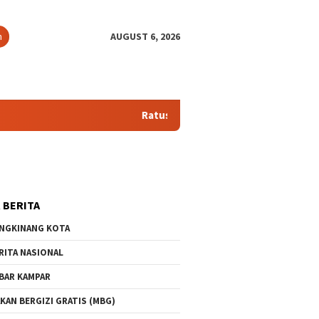
close
h
AUGUST 6, 2026
Ratusan Warga Kota Garo Tolak KSO PT Agrinas Palma N
 BERITA
NGKINANG KOTA
RITA NASIONAL
BAR KAMPAR
KAN BERGIZI GRATIS (MBG)