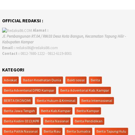
OFFICIAL REDAKSI :
Alamat :
Jl. Pembangunan RT.04 / RW.03 Desa Kota Bangun, Kecamatan Tapung Hilir -
Kabupaten Kampar
Email :
redaksi86@redaksi86.com
Contact :
0812-7680-1222 - 0812-6119-8001
KATEGORI
Advokat
Badan Kesehatan Dunia
Bakti sosial
Berita
Berita Adventorial DPRD Kampar
Berita Adventorial Kab. Kampar
BERITA EKONOMI
Berita Hukum & Kriminal
Berita Internasional
Berita Jawa Tengah
Berita Kab.Kampar
Berita Kampar
Berita Kodim 0313/KPR
Berita Nasional
Berita Pendidikan
Berita Politik Nasional
Berita Riau
Berita Sumatra
Berita Tapung Hulu