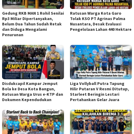
Gedung RKB MAN 1 Rohil Senilai
Ratusan Warga Kota Garo
Rp3 Miliar Dipertanyakan,
Tolak KSO PT Agrinas Palma
Belum Dua Tahun Sudah Retak
Nusantara, Desak Evaluasi
dan Diduga Mengalami
Pengelolaan Lahan 440 Hektare
Penurunan
Disdukcapil Kampar Jemput
Liga Vollyball Putra Tapung
Bola ke Desa Kota Bangun,
Hilir Putaran V Resmi Ditutup,
Ratusan Warga Urus e-KTP dan
Starleet Beringin Lestari
Dokumen Kependudukan
Pertahankan Gelar Juara