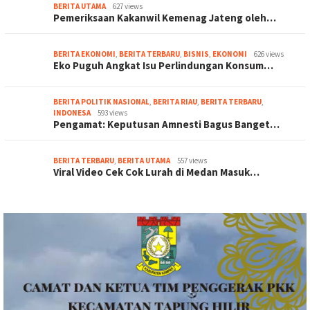
BERITA UTAMA
627 views
Pemeriksaan Kakanwil Kemenag Jateng oleh…
BERITA EKONOMI
,
BERITA TERBARU
,
BISNIS
,
EKONOMI
626 views
Eko Puguh Angkat Isu Perlindungan Konsum…
BERITA POLITIK NASIONAL
,
BERITA RIAU
,
BERITA TERBARU
,
INDONESA
593 views
Pengamat: Keputusan Amnesti Bagus Banget…
BERITA TERBARU
,
BERITA UTAMA
557 views
Viral Video Cek Cok Lurah di Medan Masuk…