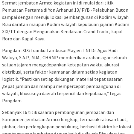
Sermat jembatan Armco kegiatan ini di mulai dari titik
Pemuatan Pertama di Yon Arhanud 13/ PYB -Pelabuhan Buton
sampai dengan menuju lokasi pembangunan di Kodim wilayah
Riau daratan maupun Kodim wilayah kepulauan jajaran Kodam
XIX/TT dengan Mengunakan Kendaraan Crand Trado , kapal
Roro dan Kapal Kayu.
Pangdam XIX/Tuanku Tambusai Mayjen TNI Dr. Agus Hadi
Waluyo, S.A.P., M.M., CHRMP memberikan arahan agar seluruh
satuan jajaran mengedepankan ketepatan waktu, akurasi
distribusi, serta faktor keamanan dalam setiap kegiatan
logistik. “Pastikan setiap dukungan material tepat sasaran
,tepat jumlah dan mampu mempercepat pembangunan di
wilayah, khususnya daerah terpencil dan kepulauan,” tegas
Pangdam.
Sebanyak 16 titik sasaran pembangunan jembatan dan
komponen jembatan Armco lengkap, termasuk ratusan baut,
pinbar, dan perlengkapan pendukung, berhasil dikirim ke lokasi
pembangunan jembatan Armco baik di wilayah Riau daratan