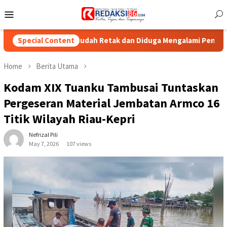
Skip
Mobile
to
Menu
content
un Sudah Retak dan Diduga Mengalami Penurunan
Special Content
Ratusan 
Home
Berita Utama
Kodam XIX Tuanku Tambusai Tuntaskan
Pergeseran Material Jembatan Armco 16
Titik Wilayah Riau-Kepri
Nefrizal Pili
May 7, 2026
107 views