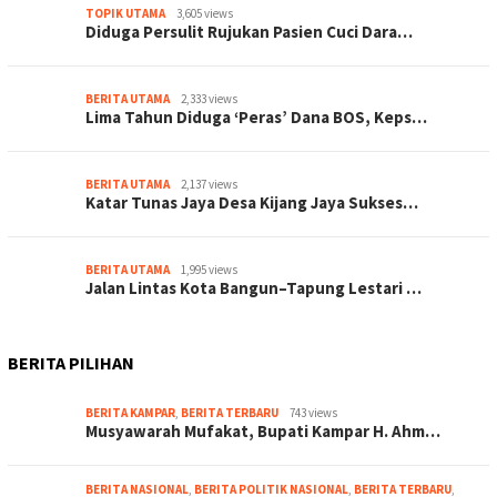
TOPIK UTAMA
3,605 views
Diduga Persulit Rujukan Pasien Cuci Dara…
BERITA UTAMA
2,333 views
Lima Tahun Diduga ‘Peras’ Dana BOS, Keps…
BERITA UTAMA
2,137 views
Katar Tunas Jaya Desa Kijang Jaya Sukses…
BERITA UTAMA
1,995 views
Jalan Lintas Kota Bangun–Tapung Lestari …
BERITA PILIHAN
BERITA KAMPAR
,
BERITA TERBARU
743 views
Musyawarah Mufakat, Bupati Kampar H. Ahm…
BERITA NASIONAL
,
BERITA POLITIK NASIONAL
,
BERITA TERBARU
,