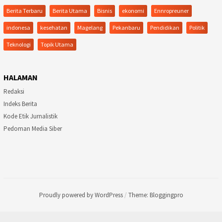
Berita Terbaru
Berita Utama
Bisnis
ekonomi
Ennropreuner
indonesa
kesehatan
Magelang
Pekanbaru
Pendidikan
Politik
Teknologi
Topik Utama
HALAMAN
Redaksi
Indeks Berita
Kode Etik Jurnalistik
Pedoman Media Siber
Proudly powered by WordPress
/
Theme: Bloggingpro