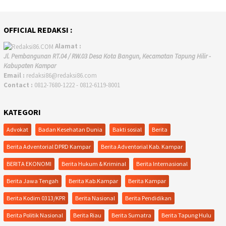
OFFICIAL REDAKSI :
Alamat :
Jl. Pembangunan RT.04 / RW.03 Desa Kota Bangun, Kecamatan Tapung Hilir -
Kabupaten Kampar
Email :
redaksi86@redaksi86.com
Contact :
0812-7680-1222 - 0812-6119-8001
KATEGORI
Advokat
Badan Kesehatan Dunia
Bakti sosial
Berita
Berita Adventorial DPRD Kampar
Berita Adventorial Kab. Kampar
BERITA EKONOMI
Berita Hukum & Kriminal
Berita Internasional
Berita Jawa Tengah
Berita Kab.Kampar
Berita Kampar
Berita Kodim 0313/KPR
Berita Nasional
Berita Pendidikan
Berita Politik Nasional
Berita Riau
Berita Sumatra
Berita Tapung Hulu