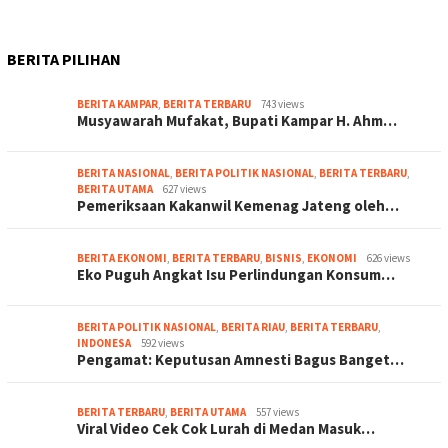
BERITA PILIHAN
BERITA KAMPAR
,
BERITA TERBARU
743 views
Musyawarah Mufakat, Bupati Kampar H. Ahm…
BERITA NASIONAL
,
BERITA POLITIK NASIONAL
,
BERITA TERBARU
,
BERITA UTAMA
627 views
Pemeriksaan Kakanwil Kemenag Jateng oleh…
BERITA EKONOMI
,
BERITA TERBARU
,
BISNIS
,
EKONOMI
626 views
Eko Puguh Angkat Isu Perlindungan Konsum…
BERITA POLITIK NASIONAL
,
BERITA RIAU
,
BERITA TERBARU
,
INDONESA
592 views
Pengamat: Keputusan Amnesti Bagus Banget…
BERITA TERBARU
,
BERITA UTAMA
557 views
Viral Video Cek Cok Lurah di Medan Masuk…