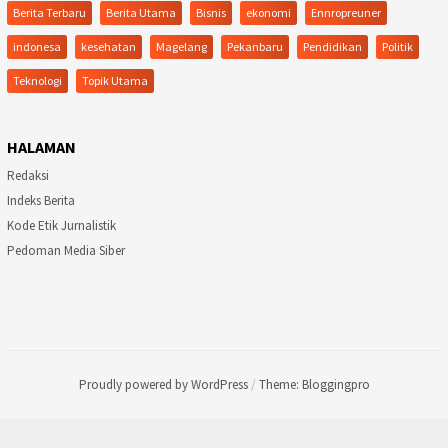
Berita Terbaru
Berita Utama
Bisnis
ekonomi
Ennropreuner
indonesa
kesehatan
Magelang
Pekanbaru
Pendidikan
Politik
Teknologi
Topik Utama
HALAMAN
Redaksi
Indeks Berita
Kode Etik Jurnalistik
Pedoman Media Siber
Proudly powered by WordPress
/
Theme: Bloggingpro