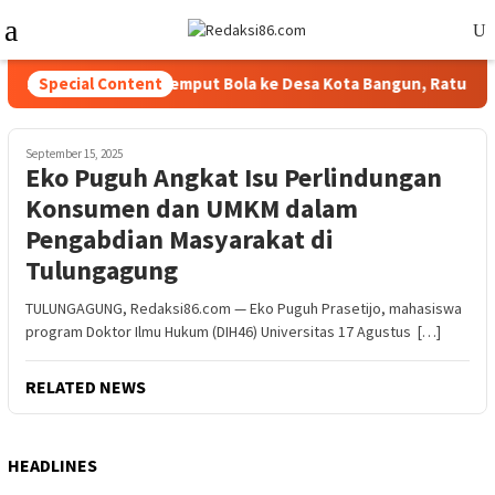
Skip
Mobile
to
Menu
content
kcapil Kampar Jemput Bola ke Desa Kota Bangun, Ratusan Warg
Special Content
September 15, 2025
Eko Puguh Angkat Isu Perlindungan
Konsumen dan UMKM dalam
Pengabdian Masyarakat di
Tulungagung
TULUNGAGUNG, Redaksi86.com — Eko Puguh Prasetijo, mahasiswa
program Doktor Ilmu Hukum (DIH46) Universitas 17 Agustus […]
RELATED NEWS
HEADLINES