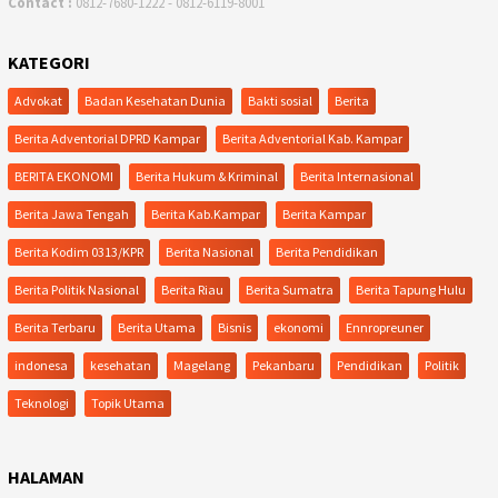
Contact :
0812-7680-1222 - 0812-6119-8001
KATEGORI
Advokat
Badan Kesehatan Dunia
Bakti sosial
Berita
Berita Adventorial DPRD Kampar
Berita Adventorial Kab. Kampar
BERITA EKONOMI
Berita Hukum & Kriminal
Berita Internasional
Berita Jawa Tengah
Berita Kab.Kampar
Berita Kampar
Berita Kodim 0313/KPR
Berita Nasional
Berita Pendidikan
Berita Politik Nasional
Berita Riau
Berita Sumatra
Berita Tapung Hulu
Berita Terbaru
Berita Utama
Bisnis
ekonomi
Ennropreuner
indonesa
kesehatan
Magelang
Pekanbaru
Pendidikan
Politik
Teknologi
Topik Utama
HALAMAN