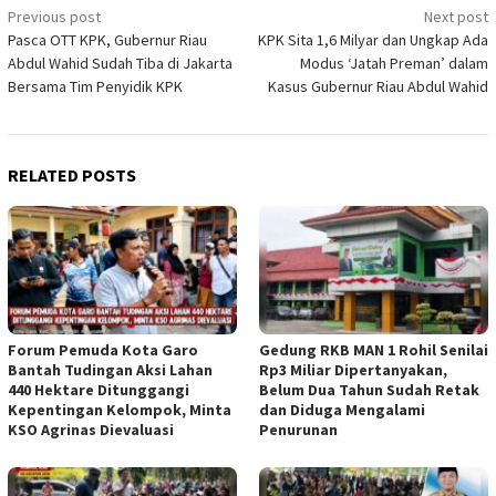
Post
Previous post
Next post
Pasca OTT KPK, Gubernur Riau
KPK Sita 1,6 Milyar dan Ungkap Ada
navigation
Abdul Wahid Sudah Tiba di Jakarta
Modus ‘Jatah Preman’ dalam
Bersama Tim Penyidik KPK
Kasus Gubernur Riau Abdul Wahid
RELATED POSTS
Forum Pemuda Kota Garo
Gedung RKB MAN 1 Rohil Senilai
Bantah Tudingan Aksi Lahan
Rp3 Miliar Dipertanyakan,
440 Hektare Ditunggangi
Belum Dua Tahun Sudah Retak
Kepentingan Kelompok, Minta
dan Diduga Mengalami
KSO Agrinas Dievaluasi
Penurunan