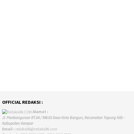
OFFICIAL REDAKSI :
Alamat :
Jl. Pembangunan RT.04 / RW.03 Desa Kota Bangun, Kecamatan Tapung Hilir -
Kabupaten Kampar
Email :
redaksi86@redaksi86.com