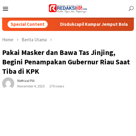
Skip
Mobile
to
Menu
content
re
Special Content
Disdukcapil Kampar Jemput Bola ke Desa Kota Bangu
Home
Berita Utama
Pakai Masker dan Bawa Tas Jinjing,
Begini Penampakan Gubernur Riau Saat
Tiba di KPK
Nefrizal Pili
November 4, 2025
170 views