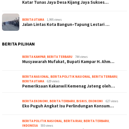
Katar Tunas Jaya Desa Kijang Jaya Sukses…
BERITA UTAMA
1,995 views
Jalan Lintas Kota Bangun–Tapung Lestari …
BERITA PILIHAN
BERITA KAMPAR
,
BERITA TERBARU
744 views
Musyawarah Mufakat, Bupati Kampar H. Ahm…
BERITA NASIONAL
,
BERITA POLITIK NASIONAL
,
BERITA TERBARU
,
BERITA UTAMA
629 views
Pemeriksaan Kakanwil Kemenag Jateng oleh…
BERITA EKONOMI
,
BERITA TERBARU
,
BISNIS
,
EKONOMI
627 views
Eko Puguh Angkat Isu Perlindungan Konsum…
BERITA POLITIK NASIONAL
,
BERITA RIAU
,
BERITA TERBARU
,
INDONESA
593 views