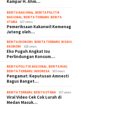
Kampar H. Ahm…
BERITA NASIONAL
,
BERITA POLITIK
NASIONAL
,
BERITA TERBARU
,
BERITA
UTAMA
627 views
Pemeriksaan Kakanwil Kemenag
Jateng oleh…
BERITA EKONOMI
,
BERITA TERBARU
,
BISNIS
,
EKONOMI
626 views
Eko Puguh Angkat Isu
Perlindungan Konsum…
BERITA POLITIK NASIONAL
,
BERITA RIAU
,
BERITA TERBARU
,
INDONESA
593 views
Pengamat: Keputusan Amnesti
Bagus Banget…
BERITA TERBARU
,
BERITA UTAMA
557 views
Viral Video Cek Cok Lurah di
Medan Masuk…