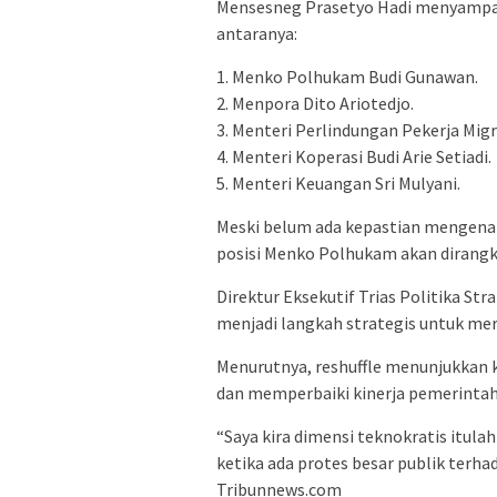
Mensesneg Prasetyo Hadi menyampaika
antaranya:
1. Menko Polhukam Budi Gunawan.
2. Menpora Dito Ariotedjo.
3. Menteri Perlindungan Pekerja Migr
4. Menteri Koperasi Budi Arie Setiadi.
5. Menteri Keuangan Sri Mulyani.
Meski belum ada kepastian mengenai
posisi Menko Polhukam akan dirangka
Direktur Eksekutif Trias Politika Str
menjadi langkah strategis untuk me
Menurutnya, reshuffle menunjukkan k
dan memperbaiki kinerja pemerintah
“Saya kira dimensi teknokratis itul
ketika ada protes besar publik terhad
Tribunnews.com