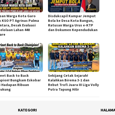
san Warga Kota Garo
Disdukcapil Kampar Jemput
k KSO PT Agrinas Palma
Bola ke Desa Kota Bangun,
ntara, Desak Evaluasi
Ratusan Warga Urus e-KTP
elolaan Lahan 440
dan Dokumen Kependudukan
are
leet Back to Back
Sekijang Cetak Sejarah!
pion! Bungkam Eskobar
Kalahkan Birema 3-1 dan
di Hadapan Ribuan
Rebut Trofi Juara III Liga Volly
dukung
Putra Tapung Hilir
KATEGORI
HALAM