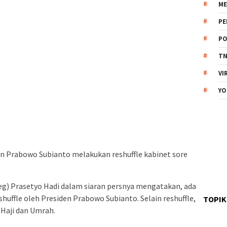
ME
PE
PO
TN
VI
YO
n Prabowo Subianto melakukan reshuffle kabinet sore
eg) Prasetyo Hadi dalam siaran persnya mengatakan, ada
uffle oleh Presiden Prabowo Subianto. Selain reshuffle,
TOPIK
Haji dan Umrah.