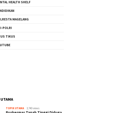
NTAL HEALTH SHELF
NDIDIKAN
LRESTA MAGELANG
I-POLRI
RUS TIKUS
UTUBE
 UTAMA
TOPIK UTAMA
3,740 views
Puskesmas Tanah Tinggi Diduga