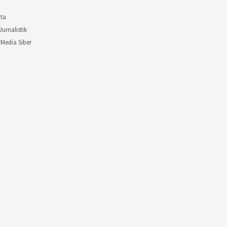
ita
Jurnalistik
Media Siber