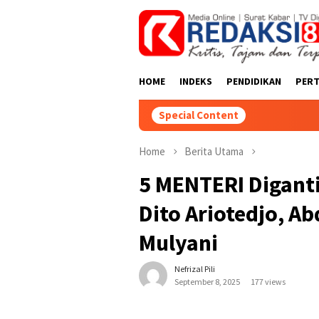
Skip
close
to
content
HOME
INDEKS
PENDIDIKAN
PER
Special Content
Home
Berita Utama
5 MENTERI Digant
Dito Ariotedjo, Abd
Mulyani
Nefrizal Pili
September 8, 2025
177 views