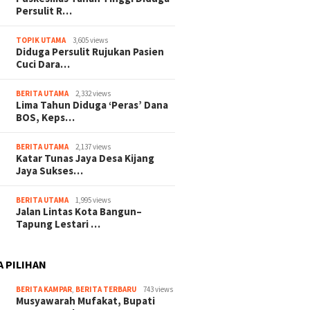
Persulit R…
TOPIK UTAMA
3,605 views
Diduga Persulit Rujukan Pasien
Cuci Dara…
BERITA UTAMA
2,332 views
Lima Tahun Diduga ‘Peras’ Dana
BOS, Keps…
BERITA UTAMA
2,137 views
Katar Tunas Jaya Desa Kijang
Jaya Sukses…
BERITA UTAMA
1,995 views
Jalan Lintas Kota Bangun–
Tapung Lestari …
A PILIHAN
BERITA KAMPAR
,
BERITA TERBARU
743 views
Musyawarah Mufakat, Bupati