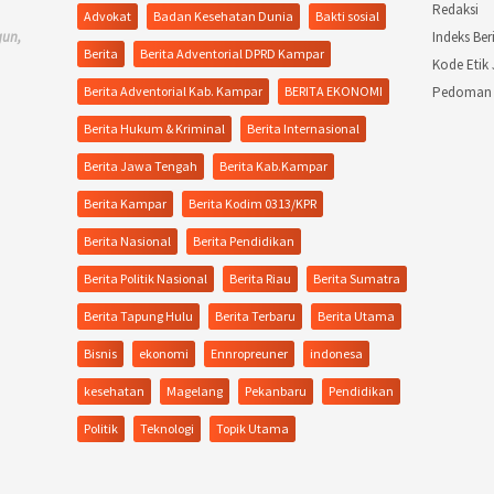
Redaksi
Advokat
Badan Kesehatan Dunia
Bakti sosial
gun,
Indeks Ber
Berita
Berita Adventorial DPRD Kampar
Kode Etik 
Berita Adventorial Kab. Kampar
BERITA EKONOMI
Pedoman 
Berita Hukum & Kriminal
Berita Internasional
Berita Jawa Tengah
Berita Kab.Kampar
Berita Kampar
Berita Kodim 0313/KPR
Berita Nasional
Berita Pendidikan
Berita Politik Nasional
Berita Riau
Berita Sumatra
Berita Tapung Hulu
Berita Terbaru
Berita Utama
Bisnis
ekonomi
Ennropreuner
indonesa
kesehatan
Magelang
Pekanbaru
Pendidikan
Politik
Teknologi
Topik Utama