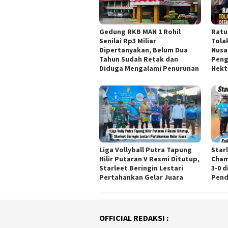
Gedung RKB MAN 1 Rohil
Ratu
Senilai Rp3 Miliar
Tola
Dipertanyakan, Belum Dua
Nusa
Tahun Sudah Retak dan
Peng
Diduga Mengalami Penurunan
Hekt
Liga Vollyball Putra Tapung
Star
Hilir Putaran V Resmi Ditutup,
Cham
Starleet Beringin Lestari
3-0 
Pertahankan Gelar Juara
Pen
OFFICIAL REDAKSI :