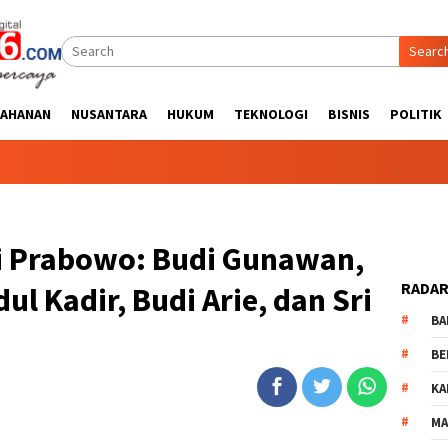
Searc
TAHANAN
NUSANTARA
HUKUM
TEKNOLOGI
BISNIS
POLITIK
Gedung RKB MA
i Prabowo: Budi Gunawan,
RADAR
ul Kadir, Budi Arie, dan Sri
BA
BE
KA
MA