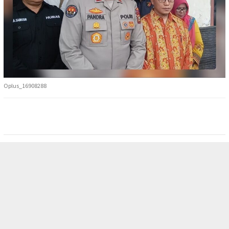
Oplus_16908288